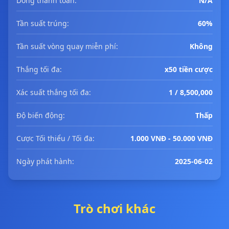
Dòng thanh toán:
N/A
Tần suất trúng:
60%
Tần suất vòng quay miễn phí:
Không
Thắng tối đa:
x50 tiền cược
Xác suất thắng tối đa:
1 / 8,500,000
Độ biến động:
Thấp
Cược Tối thiểu / Tối đa:
1.000 VNĐ - 50.000 VNĐ
Ngày phát hành:
2025-06-02
Trò chơi khác